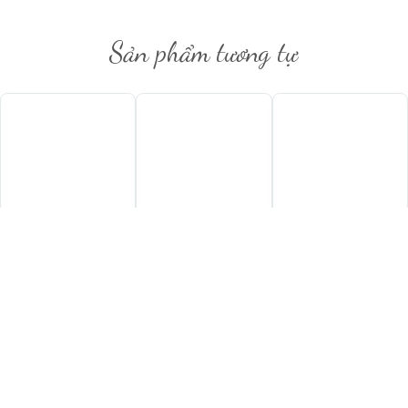
tằm hòa quyện cùng nốt hương thuốc lá, gỗ sồi, gia vị và cacao. Khi thưởng thức, va
trưng, để lại hậu vị dài lâu và sang trọng.
Sản phẩm tương tự
2.965.000
₫
2.247.000
₫
1.460.000
₫
Rượu Vang Chateau
Rượu Vang Santa Sofia
Rượu Vang Pháp
Chauvin – Saint Emilion
Amarone Della
M.Chapoutier Gigondas
Grand Cru
Valpolicella Classico
Thêm vào giỏ hàng
Thêm vào giỏ hàng
Thêm vào giỏ hàng