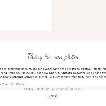
Thông tin sản phẩm
à chai rượu vang hạng nhì (Second Wine) danh tiếng của lâu đài Château Talbot, th
 hạng Grand Cru Classé 1855 danh giá. Nhà rượu
Château Talbot
với lịch sử hàng tr
nh hoa từ Cabernet Sauvignon, Merlot, Petit Verdot được trồng trê hững vườ ho cổ thụ
Château Talbot Saint-Julien Grand Cru Classé
Chi tiết
o trứ danh của lâu đài,
Co etable Talbot
mang trong mình phong cách thanh lịch, ti
 đặc trưng của Bordeaux. Rượu mang màu đỏ ruby đậm, sóng sánh quyến rũ. Hương 