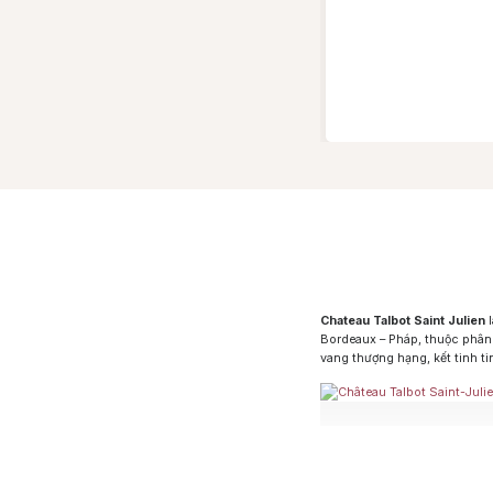
Chateau Talbot Saint Julien
l
Bordeaux – Pháp, thuộc phân
vang thượng hạng, kết tinh ti
Được sản xuất từ những vườ h
đậm đà và phức hợp hương vị