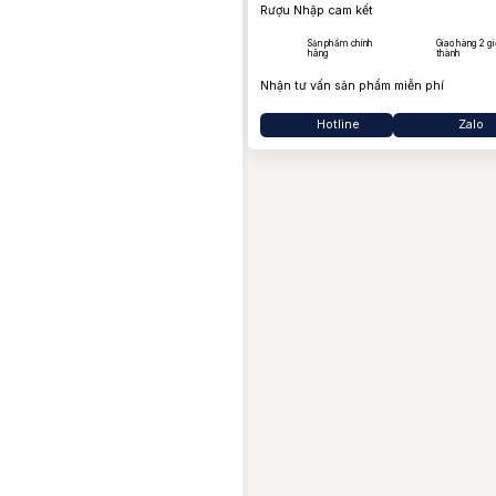
Bo
Rượu Nhập cam kết
Ba
Sản phẩm chính
Giao hàng 2 gi
hãng
thành
Ja
Nhận tư vấn sản phẩm miễn phí
Hotline
Zalo