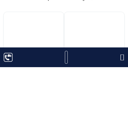
420.000
₫
290.000
₫
Rượu Vang Veo Ultima
Rượu Vang Caballo
Cabernet Sauvignon
Dorado Cabernet
Sauvignon
Thêm vào giỏ hàng
Thêm vào giỏ hàng