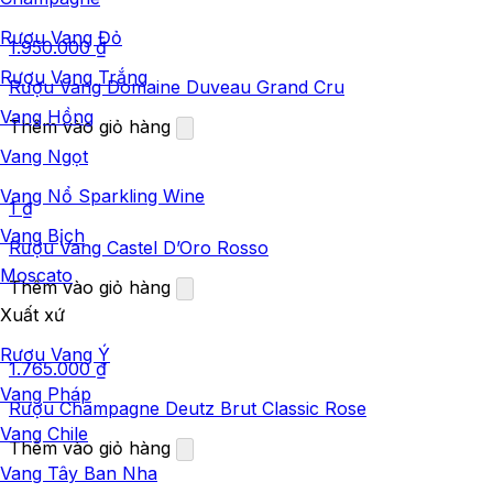
Rượu Vang Đỏ
1.950.000
₫
Rượu Vang Trắng
Rượu Vang Domaine Duveau Grand Cru
Vang Hồng
Thêm vào giỏ hàng
Vang Ngọt
Vang Nổ Sparkling Wine
1
₫
Vang Bịch
Rượu Vang Castel D’Oro Rosso
Moscato
Thêm vào giỏ hàng
Xuất xứ
Rượu Vang Ý
1.765.000
₫
Vang Pháp
Rượu Champagne Deutz Brut Classic Rose
Vang Chile
Thêm vào giỏ hàng
Vang Tây Ban Nha