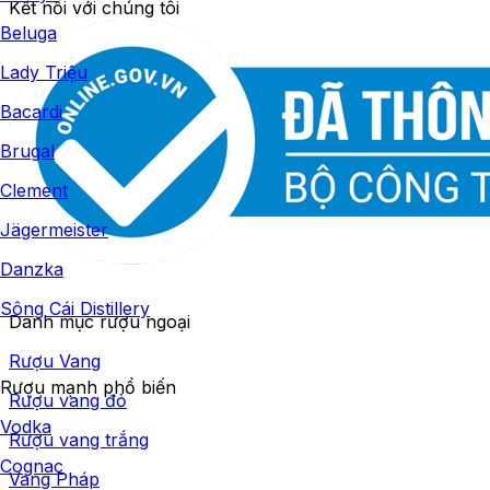
Kết nối với chúng tôi
Beluga
Lady Triệu
Bacardi
Brugal
Clement
Jägermeister
Danzka
Sông Cái Distillery
Danh mục rượu ngoại
Rượu Vang
Rượu mạnh phổ biến
Rượu vang đỏ
Vodka
Rượu vang trắng
Cognac
Vang Pháp