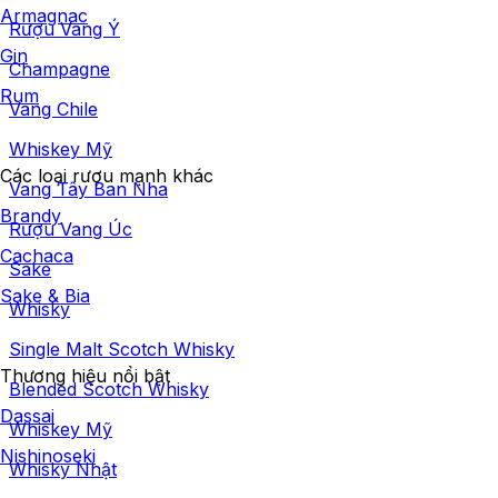
Armagnac
Rượu Vang Ý
Gin
Champagne
Rum
Vang Chile
Whiskey Mỹ
Các loại rượu mạnh khác
Vang Tây Ban Nha
Brandy
Rượu Vang Úc
Cachaca
Sake
Sake & Bia
Whisky
Single Malt Scotch Whisky
Thương hiệu nổi bật
Blended Scotch Whisky
Dassai
Whiskey Mỹ
Nishinoseki
Whisky Nhật