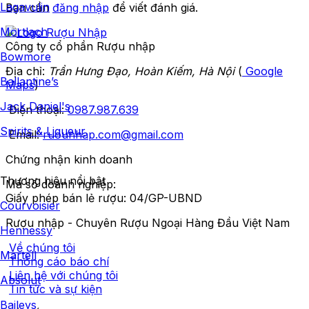
Lagavulin
Bạn cần
đăng nhập
để viết đánh giá.
Mortlach
Công ty cổ phần Rượu nhập
Bowmore
Địa chỉ:
Trần Hưng Đạo, Hoàn Kiếm, Hà Nội
(
Google
Ballantine’s
Maps
)
Jack Daniel's
Điện thoại:
0987.987.639
Spirits & Liqueur
Email:
ruounhap.com@gmail.com
Chứng nhận kinh doanh
Thương hiệu nổi bật
Mã số doanh nghiệp:
Giấy phép bán lẻ rượu: 04/GP-UBND
Courvoisier
Rượu nhập - Chuyên Rượu Ngoại Hàng Đầu Việt Nam
Hennessy
Về chúng tôi
Martell
Thông cáo báo chí
Liên hệ với chúng tôi
Absolut
Tin tức và sự kiện
Baileys