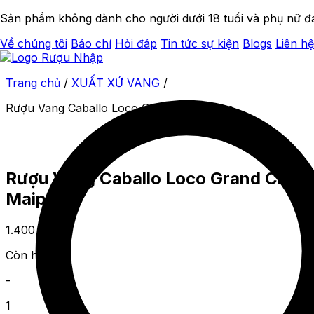
Sản phẩm không dành cho người dưới 18 tuổi và phụ nữ đ
Về chúng tôi
Báo chí
Hỏi đáp
Tin tức sự kiện
Blogs
Liên hệ
Trang chủ
/
XUẤT XỨ VANG
/
Rượu Vang Caballo Loco Grand Cru Maipo
Rượu Vang Caballo Loco Grand Cru
Maipo
1.400.000
₫
Còn hàng
-
1