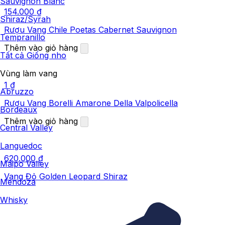
Sauvignon Blanc
154.000
₫
Shiraz/Syrah
Rượu Vang Chile Poetas Cabernet Sauvignon
Tempranillo
Thêm vào giỏ hàng
Tất cả Giống nho
Vùng làm vang
1
₫
Abruzzo
Rượu Vang Borelli Amarone Della Valpolicella
Bordeaux
Thêm vào giỏ hàng
Central Valley
Languedoc
620.000
₫
Maipo Valley
Vang Đỏ Golden Leopard Shiraz
Mendoza
Whisky