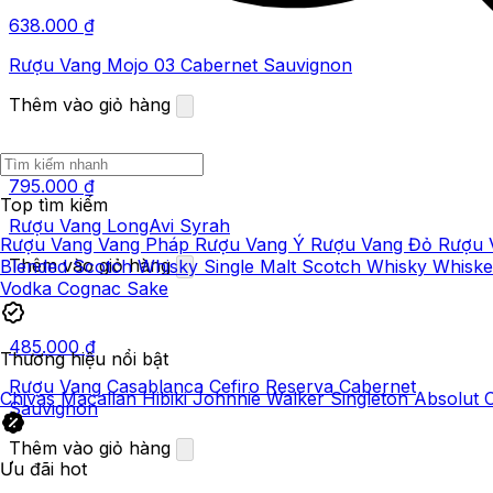
638.000
₫
Rượu Vang Mojo 03 Cabernet Sauvignon
Thêm vào giỏ hàng
795.000
₫
Top tìm kiếm
Rượu Vang LongAvi Syrah
Rượu Vang
Vang Pháp
Rượu Vang Ý
Rượu Vang Đỏ
Rượu 
Thêm vào giỏ hàng
Blended Scotch Whisky
Single Malt Scotch Whisky
Whisk
Vodka
Cognac
Sake
485.000
₫
Thương hiệu nổi bật
Rượu Vang Casablanca Cefiro Reserva Cabernet
Chivas
Macallan
Hibiki
Johnnie Walker
Singleton
Absolut
Sauvignon
Thêm vào giỏ hàng
Ưu đãi hot