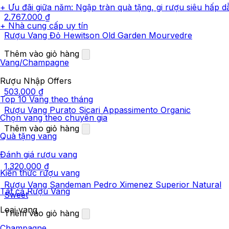
+ Ưu đãi giữa năm: Ngập tràn quà tặng, gi rượu siêu hấp d
2.767.000
₫
+ Nhà cung cấp uy tín
Rượu Vang Đỏ Hewitson Old Garden Mourvedre
Thêm vào giỏ hàng
Vang/Champagne
Rượu Nhập Offers
503.000
₫
Top 10 Vang theo tháng
Rượu Vang Purato Sicari Appassimento Organic
Chọn vang theo chuyên gia
Thêm vào giỏ hàng
Quà tặng vang
Đánh giá rượu vang
1.320.000
₫
Kiến thức rượu vang
Rượu Vang Sandeman Pedro Ximenez Superior Natural
Tất cả Rượu Vang
Sweet
Loại vang
Thêm vào giỏ hàng
Champagne