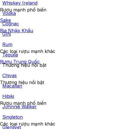
Whiskey Ireland
Rượu mạnh phổ biến
Vodka
Sake
Cognac
Bia Nhập Khẩu
GIN
Rum
Các loại rượu mạnh khác
Tequila
Rượu Trung Quốc
Thương hiệu nổi bật
Chivas
Thương hiệu nổi bật
Macallan
Hibiki
Rượu mạnh phổ biến
Johnnie Walker
Singleton
Các loại rượu mạnh khác
Glenlivet