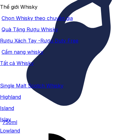
Thế giới Whisky
Chọn Whisky theo chuyên gia
Quà Tặng Rượu Whisky
Rượu Xách Tay -Rượu Duty Free
Cẩm nang whisky
Tất cả Whisky
Single Malt Scotch Whisky
Highland
Island
Islay
750ml
Lowland