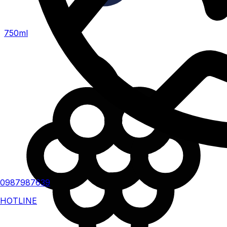
750ml
0987987639
HOTLINE