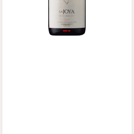
Top tìm kiếm
Rượu Vang
Vang Pháp
Rượu Vang Ý