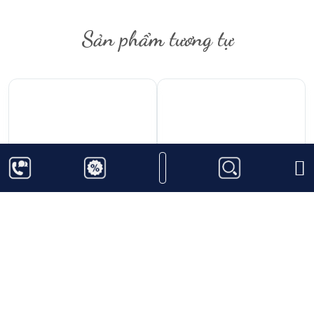
Sản phẩm tương tự
357.000
₫
1.350.000
₫
Rượu Vang Vignerons
Rượu Vang Les
Ardechois Ardeche
Cadrans De Lassegue
Cabernet Sauvignon