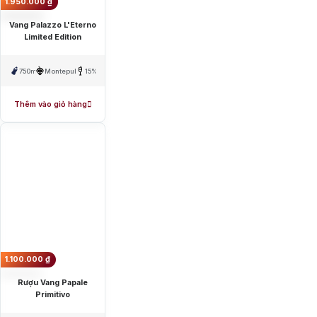
1.950.000
₫
Vang Palazzo L'Eterno
Limited Edition
750ml
Montepulciano
15%
Thêm vào giỏ hàng
1.100.000
₫
Rượu Vang Papale
Primitivo