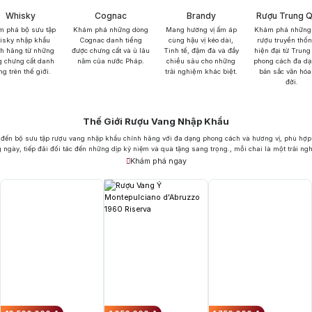
Whisky
Cognac
Brandy
Rượu Trung 
 phá bộ sưu tập
Khám phá những dòng
Mang hương vị ấm áp
Khám phá những
isky nhập khẩu
Cognac danh tiếng
cùng hậu vị kéo dài,
rượu truyền thố
nh hãng từ những
được chưng cất và ủ lâu
Tinh tế, đậm đà và đầy
hiện đại từ Trung
g chưng cất danh
năm của nước Pháp.
chiều sâu cho những
phong cách đa dạ
ng trên thế giới.
trải nghiệm khác biệt.
bản sắc văn hóa
đời.
Thế Giới Rượu Vang Nhập Khẩu
đến bộ sưu tập rượu vang nhập khẩu chính hãng với đa dạng phong cách và hương vị, phù hợp
 ngày, tiếp đãi đối tác đến những dịp kỷ niệm và quà tặng sang trọng., mỗi chai là một trải ng
Khám phá ngay