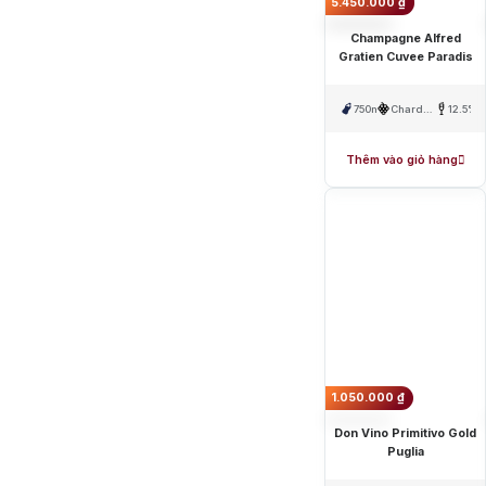
5.450.000
₫
Champagne Alfred
Gratien Cuvee Paradis
750ml
Chardonnay,
12.5%
Pinot
Noir
Thêm vào giỏ hàng
1.050.000
₫
Don Vino Primitivo Gold
Puglia