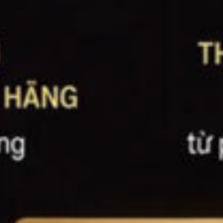
owmore
llantine’s
ck Daniel's