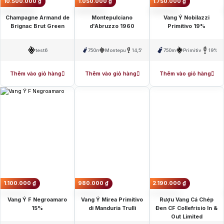
10.500.000
₫
1.050.000
₫
1.750.000
₫
Champagne Armand de
Montepulciano
Vang Ý Nobilazzi
Brignac Brut Green
d'Abruzzo 1960
Primitivo 19%
test6
750ml
Montepulciano
14,5%
750ml
Primitivo
19%
Thêm vào giỏ hàng
Thêm vào giỏ hàng
Thêm vào giỏ hàng
1.100.000
₫
980.000
₫
2.190.000
₫
Vang Ý F Negroamaro
Vang Ý Mirea Primitivo
Rượu Vang Cá Chép
15%
di Manduria Trulli
Đen CF Collefrisio In &
Out Limited