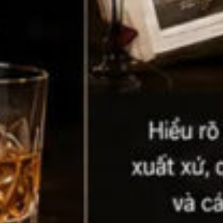
Top tìm kiếm
Rượu Vang
Blended Scot
Sake