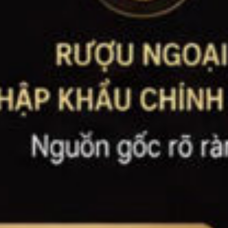
B
Ba
Ja