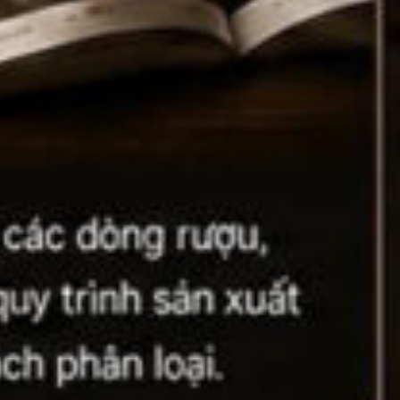
Vang Pháp
Rượu Vang Ý
Rượu Vang Đỏ
Rượu Vang Trắng
Whisky
ch Whisky
Single Malt Scotch Whisky
Whiskey Mỹ
Whisky Nhật
Vodka