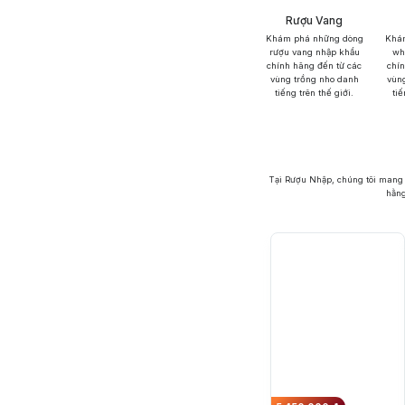
Rượu Vang
Khám phá những dòng
Khám
rượu vang nhập khẩu
wh
chính hãng đến từ các
chí
vùng trồng nho danh
vùn
tiếng trên thế giới.
tiế
Tại Rượu Nhập, chúng tôi mang 
hằng