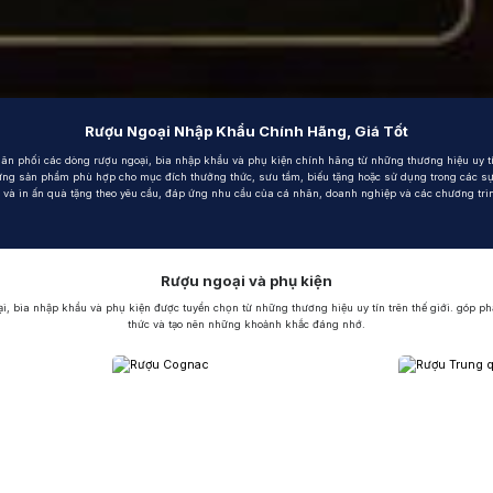
nổi bật
allan
Hibiki
Johnnie Walker
Singleton
Absolut
Courvoisier
Danz
Rượu Ngoại Nhập Khẩu Chính Hãng, Giá Tốt
m: Ngập tràn quà tặng, gi rượu siêu hấp dẫn
y tín
n phối các dòng rượu ngoại, bia nhập khẩu và phụ kiện chính hãng từ những thương hiệu uy tí
g sản phẩm phù hợp cho mục đích thưởng thức, sưu tầm, biếu tặng hoặc sử dụng trong các sự 
ế và in ấn quà tặng theo yêu cầu, đáp ứng nhu cầu của cá nhân, doanh nghiệp và các chương trình 
Rượu ngoại và phụ kiện
, bia nhập khẩu và phụ kiện được tuyển chọn từ những thương hiệu uy tín trên thế giới. góp p
thức và tạo nên những khoảnh khắc đáng nhớ.