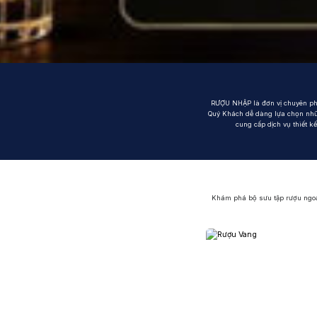
Thương hiệu 
Chivas
Mac
Ưu đãi hot
+ Ưu đãi giữa nă
+ Nhà cung cấp u
RƯỢU NHẬP là đơn vị chuyên phâ
Quý Khách dễ dàng lựa chọn nhữn
cung cấp dịch vụ thiết k
Khám phá bộ sưu tập rượu ngoại