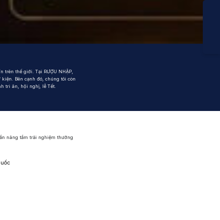
ka
n trên thế giới. Tại RƯỢU NHẬP,
kiện. Bên cạnh đó, chúng tôi còn
tri ân, hội nghị, lễ Tết.
hần nâng tầm trải nghiệm thưởng