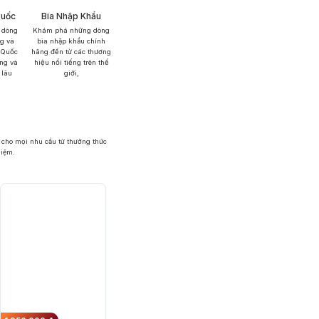
Quốc
Bia Nhập Khẩu
 dòng
Khám phá những dòng
ng và
bia nhập khẩu chính
 Quốc
hãng đến từ các thương
ng và
hiệu nổi tiếng trên thế
 lâu
giới,
 cho mọi nhu cầu từ thưởng thức
hiệm.