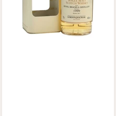
Top tìm kiếm
Rượu Vang
Vang Pháp
Rượu Vang Ý
Rượu Vang Đỏ