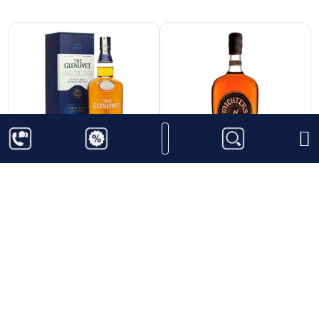
2.600.000
₫
4.950.000
₫
Glenlivet Rare Cask -
Michter's 10 năm
Triple Cask Matured
Bourbon Whiskey
Thêm vào giỏ hàng
Thêm vào giỏ hàng