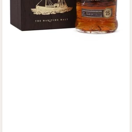
Top tìm kiếm
Rượu Vang
Vang Pháp
Rượu Vang Ý
Rượu Vang Đỏ