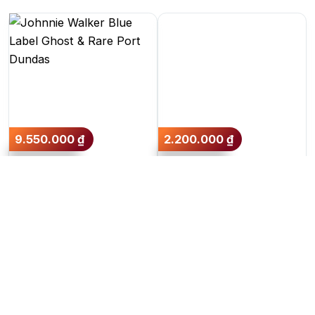
9.550.000
₫
2.200.000
₫
Johnnie Walker Blue
Aberlour Triple Cask
Label Ghost & Rare
Port Dundas
750ml
43.8%
700ml
40%
Thêm vào giỏ hàng
Thêm vào giỏ hàng