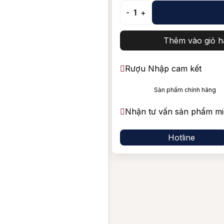
Vang Nam Phi
Shiraz/
-
1
+
Blended Scotch Whisky
Tempran
Thêm vào giỏ h
Rượu Nhập cam kết
Sản phẩm chính hãng
Nhận tư vấn sản phẩm mi
Hotline