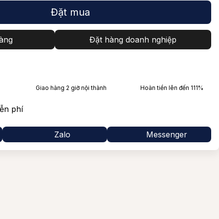
Syrah
Glenfarclas
Đặt mua
illo
Laphroaig
àng
Đặt hàng doanh nghiệp
Tất cả Giống nho
Balvenie
Lagavulin
Mortlach
Giao hàng 2 giờ nội thành
Hoàn tiền lên đến 111%
Bowmore
ễn phí
Ballantine’s
Zalo
Messenger
Jack Daniel's