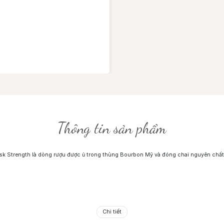
Thông tin sản phẩm
k Strength là dòng rượu được ủ trong thùng Bourbon Mỹ và đóng chai nguyên chất
Chi tiết