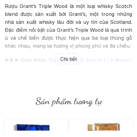
Rượu Grant’s Triple Wood là một loại whisky Scotch
blend được sản xuất bởi Grant’s, một trong những
nhà sản xuất whisky lâu đời và uy tín của Scotland.
Đặc điểm nổi bật của Grant’s Triple Wood là quá trình
ủ và chế biến được thực hiện qua ba loại thùng gỗ
khác nhau, mang lại hương vị phong phú và đa chiều.
Chi tiết
►►► Xem thêm:
Rượu Passport Scotch 1 Lít Whisky
Giới Thiệu Về Rượu Grant’s
Triple Wood
Sản phẩm tương tự
Rượu Grant’s Triple Wood là một loại whisky Scotland
được sản xuất bởi William Grant & Sons, một trong
những nhà sản xuất whisky hàng đầu tại Scotland.
Được giới thiệu vào năm 2017, Grant’s Triple Wood là
một phần của dòng sản phẩm Grant’s Triple Wood