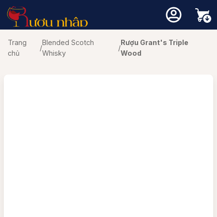
Trang
Blended Scotch
Rượu Grant's Triple
/
/
chủ
Whisky
Wood
Chưa có sản phẩm trong giỏ hàng.
Quay trở lại cửa hàng