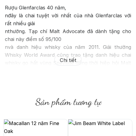
Rượu Glenfarclas 40 năm,
nđây là chai tuyệt vời nhất của nhà Glenfarclas với
rất nhiều giải
nthưởng. Tạp chí Malt Advocate đã dành tặng cho
chai này điểm số 95/100
nvà danh hiệu whisky của năm 2011. Giải thưởng
Whisky World Award cũng trao tặng danh hiệu chai
Chi tiết
whisky go hất vùng Speyside đồng thời hiệp hội Malt
Whisky của Úc cũng dành
ntặng danh hiệu whisky ngo hất cho chai Glenfarclas
40 tuổi này. Đây
nquả thực là một chai whisky ngon hiếm có.
Sản phẩm tương tự
Cuối năm 2016 hãng tung ra mẫu hộp mới màu đỏ
sang trọng cho Glenfarclas 40 yo thay cho mẫu hộp
lon truyền thống.