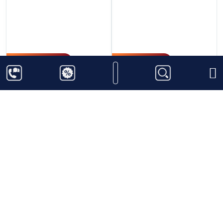
48.000.000
₫
3.080.000
₫
Linkwood 1981 - 40
GlenAllachie 13 năm
năm GM
Thêm vào giỏ hàng
Thêm vào giỏ hàng