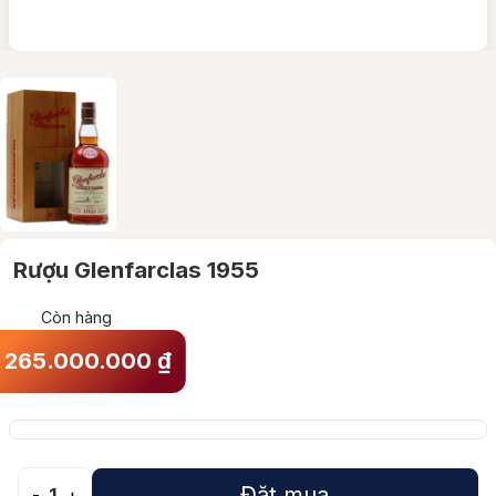
Rượu Glenfarclas 1955
Còn hàng
265.000.000
₫
Đặt mua
-
1
+