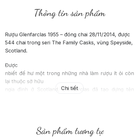
Thông tin sản phẩm
Rượu Glenfarclas 1955 – đóng chai 28/11/2014, được
544 chai trong seri The Family Casks, vùng Speyside,
Scotland.
Được
nbiết đế hư một trong những nhà làm rượu ít ỏi còn
lại thuộc sở hữu
Chi tiết
ngia đình ở Scotland, Glenfarclas đã tạo dựng tên
tuổi của mình trên thị
ntrường Single Malt
nđa dạng ở Scotland. Khi nói đến Glenfarclas chúng
ta luô ói đến các
Sản phẩm tương tự
ndòng rượu được ủ trong thùng sherry thuần với các
cấp độ khác nhau về