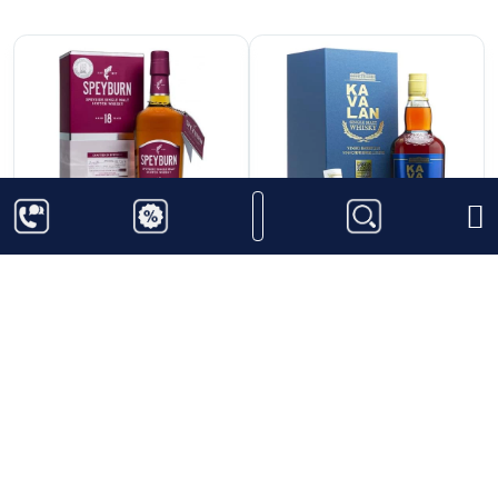
nhương vị. Glenfarclas cũng là nhà chưng cất tiên
phong đóng rượu ở nồng
nđộ cồn gốc trong thùng ( Cask Strength) với sự ra
đời của chai Glenfarclas 105 vào năm 1968 với độ cồn
lên đến 60%.
Năm
n2007 đánh dấu mốc lịch sử của Glenfarclas khi họ
3.050.000
₫
3.600.000
₫
cho ra đời một dòng
nsản phẩm mới có tên “The Family Casks” mà chúng
Rượu Speyburn 18 năm
Rượu Kavalan Solist
ta có thể hiểu là “ Các
Vinho
Thùng rượu của Gia đình”. Ngay từ khi mới ra đời,
Glenfarclas đã làm cho
nthế giới phải ngả mũ thán phục về mức độ đa dạng
của dòng sản phẩm này.
Tổng cộng có 43 thùng rượu được đóng chai vào đợt
Thêm vào giỏ hàng
Thêm vào giỏ hàng
này và mỗi thùng