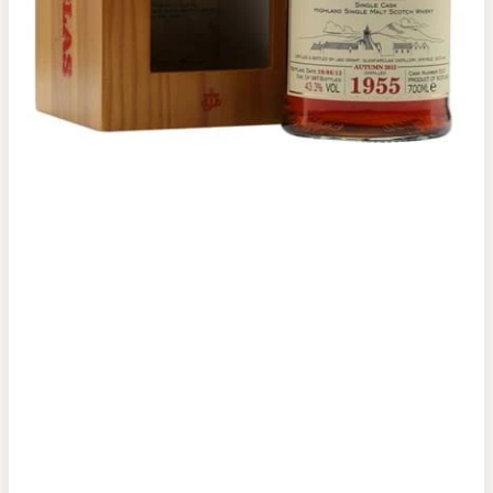
Top tìm kiếm
Rượu Vang
Vang Pháp
Rượu Vang Ý
Rượu Vang Đỏ