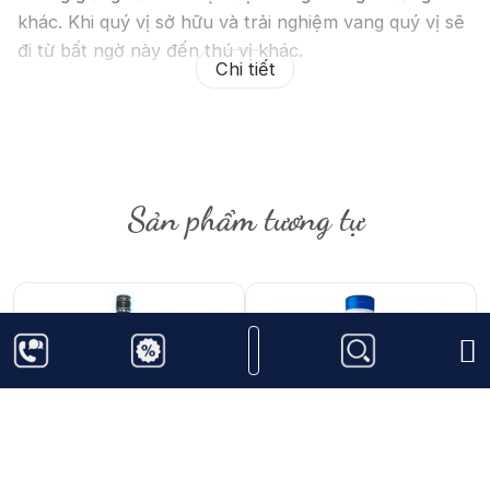
khác. Khi quý vị sở hữu và trải nghiệm vang quý vị sẽ
đi từ bất ngờ này đến thú vị khác.
Chi tiết
Thông tin về Rượu Embargo
Anejo Esplendido Rhum:
Sản phẩm tương tự
530.000
₫
1.200.000
₫