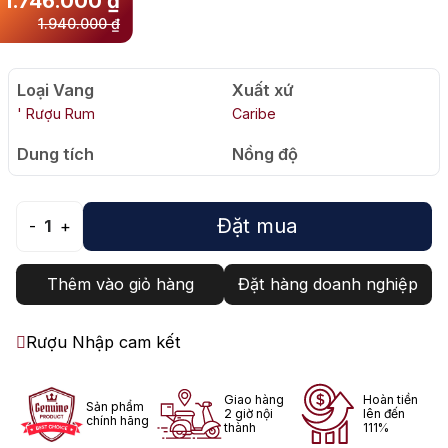
1.746.000
₫
1.940.000
₫
Loại Vang
Xuất xứ
' Rượu Rum
Caribe
Dung tích
Nồng độ
Đặt mua
-
1
+
Thêm vào giỏ hàng
Đặt hàng doanh nghiệp
Rượu Nhập cam kết
Giao hàng
Hoàn tiền
Sản phẩm
2 giờ nội
lên đến
chính hãng
thành
111%