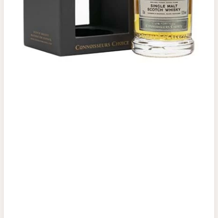
Top tìm kiếm
Rượu Vang
Vang Pháp
Rượu Vang Ý
Rượu Vang Đỏ