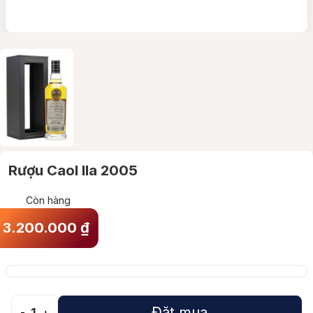
Rượu Caol Ila 2005
Còn hàng
3.200.000
₫
Đặt mua
-
1
+