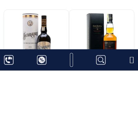
1.000.000
₫
2.650.000
₫
Scarabus Single Malt
Rượu Glen Scotia 15
năm
Thêm vào giỏ hàng
Thêm vào giỏ hàng