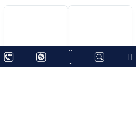
11.000.000
₫
150.000
₫
Rượu Chateau
Rượu Vodka Sordis
Laubade Bas
Phượng Hoàng
Armagnac 1970
Thêm vào giỏ hàng
Thêm vào giỏ hàng