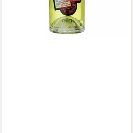
Top tìm kiếm
Rượu Vang
Vang Pháp
Rượu Vang Ý
Rượu Vang Đỏ