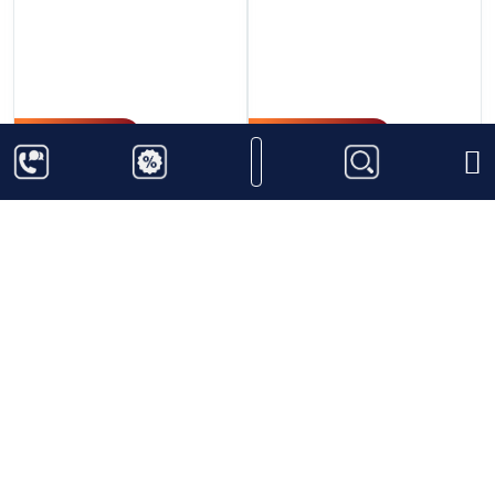
1.100.000
₫
22.600.000
₫
Song Cai Floral Gin
Tesseron XO Lot No.
29
Thêm vào giỏ hàng
Thêm vào giỏ hàng