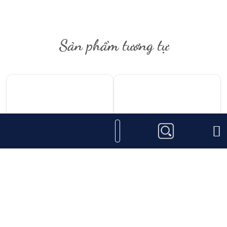
thiện, Don Facundo
Bacardí Massó
đã cho ra mắt
dòng Bacardi Carta Blanca. Rượu được sản xuất tại
Puerto Rico, vùng Caribe nổi tiếng là cái nôi của rượu
Sản phẩm tương tự
rum thế giới.
1.020.000
₫
750.000
₫
Rượu gin Gunpowder
Gin Opihr Oriental
Irish
Spiced