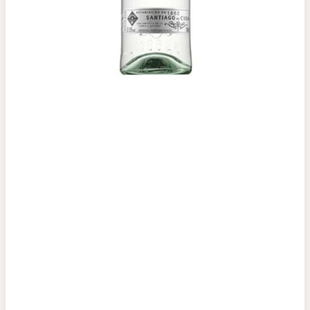
Top tìm kiếm
Rượu Vang
Vang Pháp
Rượu Vang Ý