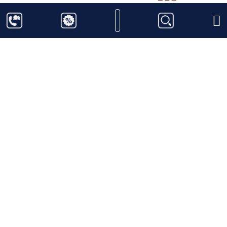
Nhận tư vấn sản phẩm miễn phí
Hotline
Zalo
Messenger
Thông tin sản phẩm
Jack Daniel’s Old No. 7
là dòng whisky biểu tượng đã
làm nên tên tuổi của Jack Daniel’s và cũng là một
trong những chai whisky Mỹ được nhận diện rộng rãi
nhất trên thế giới. Được sản xuất tại vùng Lynchburg,
bang Tennessee, Hoa Kỳ, Old No. 7 đại diện cho