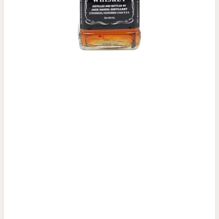
Top tìm kiếm
Rượu Vang
Vang Pháp
Rượu Vang Ý
Rượu Vang Đỏ
Rượu Vang Trắng
Whisky
Blended Scotch Whisky
Single Malt Scotch Whisky
Whiskey Mỹ
Whisky Nhật
Vodka
Cognac
Sake
Thương hiệu nổi bật