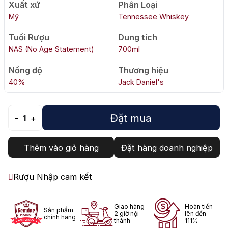
Xuất xứ
Phân Loại
Mỹ
Tennessee Whiskey
Tuổi Rượu
Dung tích
NAS (No Age Statement)
700ml
Nồng độ
Thương hiệu
40%
Jack Daniel's
Đặt mua
-
1
+
Thêm vào giỏ hàng
Đặt hàng doanh nghiệp
Rượu Nhập cam kết
Giao hàng
Hoàn tiền
Sản phẩm
2 giờ nội
lên đến
chính hãng
thành
111%