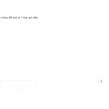
 nhau để tạo ra 1 loại gin độc