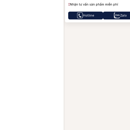
B
Nhận tư vấn sản phẩm miễn phí
B
Hotline
Zalo
J