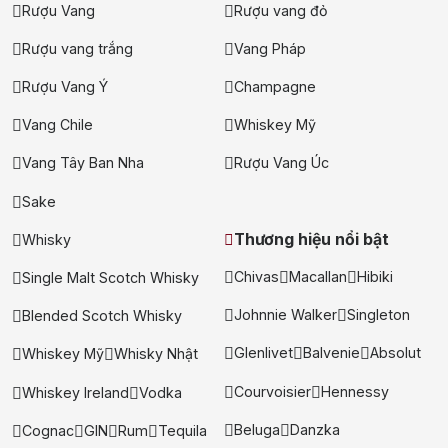
Rượu Vang
Rượu vang đỏ
Ưu đãi hot
Rượu vang trắng
Vang Pháp
+ Ưu đãi giữa năm: Ngập tràn quà
Rượu Vang Ý
Champagne
tặng, gi rượu siêu hấp dẫn
+ Nhà cung cấp uy tín
Vang Chile
Whiskey Mỹ
Vang Tây Ban Nha
Rượu Vang Úc
Sake
Thương hiệu nổi bật
Whisky
Chivas
Macallan
Hibiki
Single Malt Scotch Whisky
Johnnie Walker
Singleton
Blended Scotch Whisky
Glenlivet
Balvenie
Absolut
Whiskey Mỹ
Whisky Nhật
Courvoisier
Hennessy
Whiskey Ireland
Vodka
Beluga
Danzka
Cognac
GIN
Rum
Tequila