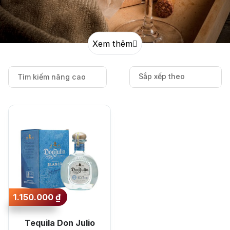
Jack Dan
Xem thêm
Sắp xếp theo
Tìm kiếm nâng cao
Sắp xếp theo mức
giá lớn nhất
Sắp xếp theo mức
giá nhỏ nhất
Sắp xếp theo mới
nhất
1.150.000
₫
Sắp xếp theo lâu
Tequila Don Julio
nhất