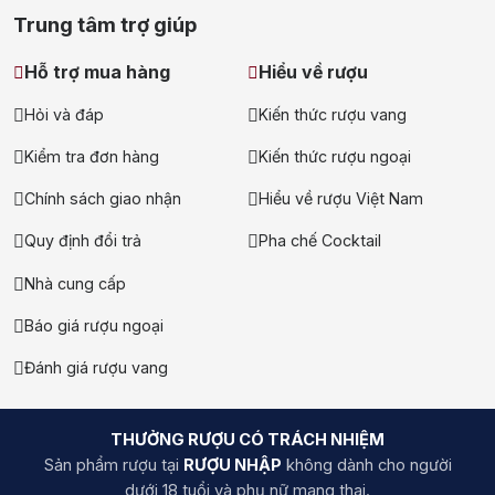
Trung tâm trợ giúp
Hỗ trợ mua hàng
Hiểu về rượu
Hỏi và đáp
Kiến thức rượu vang
Kiểm tra đơn hàng
Kiến thức rượu ngoại
Chính sách giao nhận
Hiểu về rượu Việt Nam
Quy định đổi trả
Pha chế Cocktail
Nhà cung cấp
Báo giá rượu ngoại
Đánh giá rượu vang
THƯỞNG RƯỢU CÓ TRÁCH NHIỆM
Sản phẩm rượu tại
RƯỢU NHẬP
không dành cho người
dưới 18 tuổi và phụ nữ mang thai.