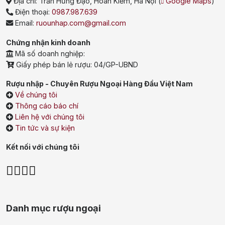
Địa chỉ:
Trần Hưng Đạo, Hoàn Kiếm, Hà Nội
(
Google Maps
)
Điện thoại:
0987.987.639
Rượu Vang Trắng
Whisky
Email:
ruounhap.com@gmail.com
Blended Scotch Whisky
Chứng nhận kinh doanh
Mã số doanh nghiệp:
Single Malt Scotch Whisky
Giấy phép bán lẻ rượu: 04/GP-UBND
Whiskey Mỹ
Whisky Nhật
Rượu nhập - Chuyên Rượu Ngoại Hàng Đầu Việt Nam
Về chúng tôi
Vodka
Cognac
Sake
Thông cáo báo chí
Liên hệ với chúng tôi
Thương hiệu nổi bật
Tin tức và sự kiện
Kết nối với chúng tôi
Chivas
Macallan
Hibiki
Johnnie Walker
Singleton
Absolut
Courvoisier
Danh mục rượu ngoại
Danzka