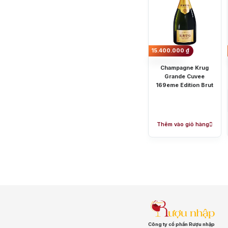
Sông Cái Distillery
15.400.000
₫
Top tìm kiếm
Champagne Krug
Rượu Vang
Grande Cuvee
169eme Edition Brut
Blended Scot
Sake
Thương hiệu 
Thêm vào giỏ hàng
Chivas
Mac
Ưu đãi hot
+ Ưu đãi giữa nă
+ Nhà cung cấp u
Công ty cổ phần Rượu nhập