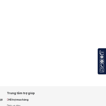
owmore
allantine’s
ack Daniel's
Cognac
ka
Trung tâm trợ giúp
ật
Hỗ trợ mua hàng
Hỏi và đáp