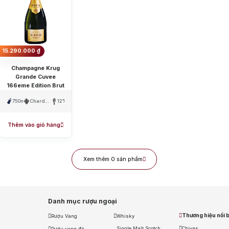
B
B
J
15.290.000
₫
Champagne Krug
Vang Pháp
Rượu Vang Ý
Rượu Vang Đỏ
Rượu Vang Trắng
Whisky
Grande Cuvee
166eme Edition Brut
ch Whisky
Single Malt Scotch Whisky
Whiskey Mỹ
Whisky Nhật
Vodka
750ml
Chardonnay,
12%
Pinot
Noir,
nổi bật
Pinot
Thêm vào giỏ hàng
Meunier
allan
Hibiki
Johnnie Walker
Singleton
Absolut
Courvoisier
Danz
Xem thêm 0 sản phẩm
m: Ngập tràn quà tặng, gi rượu siêu hấp dẫn
y tín
Danh mục rượu ngoại
Thương hiệu nổi b
Rượu Vang
Whisky
Single Malt Scotch
Chivas
Rượu vang đỏ