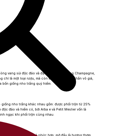
dòng vang sủi độc đáo và đặc biệt đến từ vùng Champagne,
chỉ là một loại rượu, mà còn là món quà tinh thần vô giá,
ủa bốn giống nho trắng quý hiếm.
 4 giống nho trắng khác nhau gồm: được phối trộn từ 25%
độc đáo và hiếm có, bởi Arba e và Petit Meslier vốn là
inh ngạc khi phối trộn cùng nhau.
hưởng đầy sống động và phức hợp: mở đầu là hương thơm