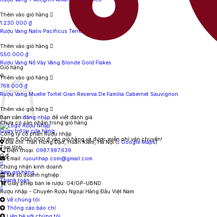
Thêm vào giỏ hàng
1.230.000
₫
Rượu Vang Nativ Pacificus Terre Siciliane Syrah
Thêm vào giỏ hàng
550.000
₫
Rượu Vang Nổ Vảy Vàng Blonde Gold Flakes
Giỏ hàng
0
Thêm vào giỏ hàng
768.000
₫
Rượu Vang Muelle Tortel Gran Reserva De Familia Cabernet Sauvignon
Thêm vào giỏ hàng
Bạn cần
đăng nhập
để viết đánh giá.
Chưa có sản phẩm trong giỏ hàng.
Quay trở lại cửa hàng
Công ty cổ phần Rượu nhập
Thêm
5.000.000
₫
vào giỏ hàng và được miễn phí vận chuyển!
Địa chỉ:
Trần Hưng Đạo, Hoàn Kiếm, Hà Nội
(
Google Maps
)
Tạm tính
Điện thoại:
0987.987.639
0
₫
Email:
ruounhap.com@gmail.com
Chứng nhận kinh doanh
Xem giỏ hàng
Mã số doanh nghiệp:
Thanh toán
Giấy phép bán lẻ rượu: 04/GP-UBND
Rượu nhập - Chuyên Rượu Ngoại Hàng Đầu Việt Nam
Về chúng tôi
Thông cáo báo chí
Liên hệ với chúng tôi