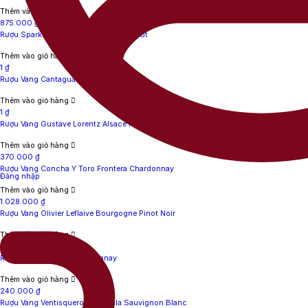
Thêm vào giỏ hàng
875.000
₫
Rượu Sparkling Sensi 18K Prosecco Brut
Thêm vào giỏ hàng
1
₫
Rượu Vang Cantagua Carmenere
Thêm vào giỏ hàng
1
₫
Rượu Vang Gustave Lorentz Alsace Riesling Evidence
Thêm vào giỏ hàng
370.000
₫
Rượu Vang Concha Y Toro Frontera Chardonnay
Đăng nhập
Thêm vào giỏ hàng
1.028.000
₫
Rượu Vang Olivier Leflaive Bourgogne Pinot Noir
Thêm vào giỏ hàng
527.000
₫
Rượu Vang L’Odalet Chardonnay
Thêm vào giỏ hàng
240.000
₫
Rượu Vang Ventisquero Peninsula Sauvignon Blanc