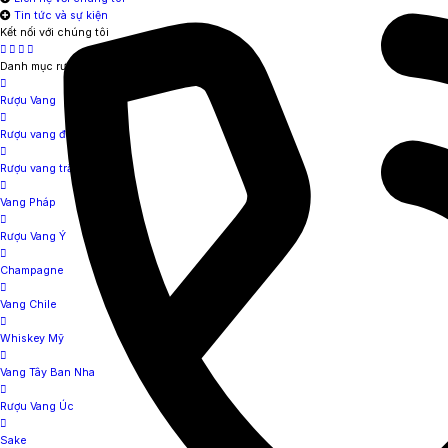
Tin tức và sự kiện
Kết nối với chúng tôi
Danh mục rượu ngoại
Rượu Vang
Rượu vang đỏ
Rượu vang trắng
Vang Pháp
Rượu Vang Ý
Champagne
Vang Chile
Whiskey Mỹ
Vang Tây Ban Nha
Rượu Vang Úc
Sake