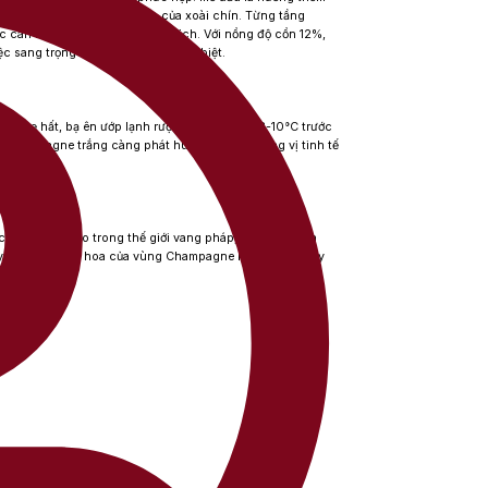
 đan xen một chút ngọt ngào của xoài chín. Từng tầng
c cân bằng, mượt mà và thanh lịch. Với nồng độ cồn 12%,
ệc sang trọng hoặc những dịp đặc biệt.
rọn vẹ hất, bạ ên ướp lạnh rượu ở nhiệt độ từ 8-10°C trước
u Champagne trắng càng phát huy trọn vẹn hương vị tinh tế
của sự sáng tạo trong thế giới vang pháp, mà còn là lựa
ruyền thống tinh hoa của vùng Champagne lừng danh. Đây