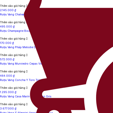
Thêm vào giỏ hàng
2.145.000
₫
Rượu Vang Chateau Bel Air Haut Medoc
Thêm vào giỏ hàng
495.000
₫
Rượu Champagne Bisol BelStar Cuvee Rose
Thêm vào giỏ hàng
170.000
₫
Rượu Vang Pháp Melodie De Louis
Thêm vào giỏ hàng
572.000
₫
Rượu Vang Murviedro Cepas Viejas Bobal
Thêm vào giỏ hàng
464.000
₫
Rượu Vang Concha Y Toro Trio Reserva Chardonnay
Thêm vào giỏ hàng
1.295.000
₫
Rượu Vang Casa Marin Sauvignon Gris
Thêm vào giỏ hàng
3.677.000
₫
Rượu Vang Ý Allegrini Amarone Classico