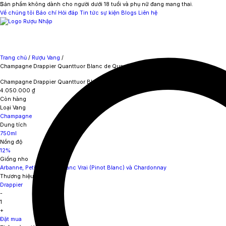
Sản phẩm không dành cho người dưới 18 tuổi và phụ nữ đang mang thai.
Về chúng tôi
Báo chí
Hỏi đáp
Tin tức sự kiện
Blogs
Liên hệ
Trang chủ
/
Rượu Vang
/
Champagne Drappier Quanttuor Blanc de Quantre Blancs
Champagne Drappier Quanttuor Blanc de Quantre Blancs
4.050.000
₫
Còn hàng
Loại Vang
Champagne
Dung tích
750ml
Nồng độ
12%
Giống nho
Arbanne, Petit Meslier, Blanc Vrai (Pinot Blanc) và Chardonnay
Thương hiệu
Drappier
-
1
+
Đặt mua