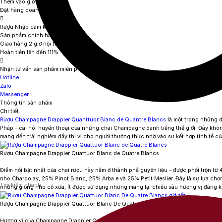
Thêm vào giỏ hàng
Đặt hàng doanh nghiệp
Rượu Nhập cam kết
Sản phẩm chính hãng
Giao hàng 2 giờ nội thành
Hoàn tiền lên đến 111%
Nhận tư vấn sản phẩm miễn phí
Hotline
Zalo
Messenger
Thông tin sản phẩm
Chi tiết
Rượu Champagne Drappier Quanttuor Blanc de Quantre Blancs
là một trong những 
Pháp – cái nôi huyền thoại của những chai Champagne danh tiếng thế giới. Đây không 
mang đến trải nghiệm đầy thi vị cho người thưởng thức nhờ vào sự kết hợp tinh tế c
Rượu Champagne Drappier Quattuor Blanc de Quatre Blancs
Điểm nổi bật nhất của chai rượu này nằm ở thành phầ guyên liệu – được phối trộn từ
nho Chardo ay, 25% Pinot Blanc, 25% Arba e và 25% Petit Meslier. Đây là sự lựa chọn 
những giống nho cổ xưa, ít được sử dụng nhưng mang lại chiều sâu hương vị đáng k
Rượu Champagne Drappier Quattuor Blanc De Quatre Blancs
Hương vị của
Champagne Drappier Quanttuor Blanc de Quantre Blancs
là bản giao 