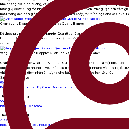
nhẹ nhàng của đinh hương, kế đến là sự tươi mát của táo xanh, chanh, cam quýt, và
hương vị được bung tỏa nhẹ nhàng, dần dần lan tỏa trên vòm miệng, tạo nên cảm giá
rượu mang đến cảm giác nhẹ nhàng nhưng vẫn đủ đầy, rất thích hợp cho các buổi ti
Champagne Drappier Quattuor Blanc de Quatre Blancs
Để thưởng thức
Champagne Drappier Quanttuor Blanc de Quantre Blancs
một cách t
khi dùng. Khi kết hợp cùng các món ăn hải sản, đồ nguội, hoặc món khai vị nhẹ, rượ
và thanh thoát của mình.
Vang Pháp Champagne Drappier Quattuor Blanc de Quatre Blancs
Champagne Drappier Quattuor Blanc De Quatre Blancs
không chỉ là một biểu tượng 
chọn hoàn hảo cho những ai yêu thích sự mới mẻ, khác biệt nhưng vẫn giữ trọ ét t
chắc chắn là một điểm nhấn ấn tượng cho bất kỳ bữa tiệc nào bạn tổ chức.
Sản phẩm tương tự
651.000
₫
Rượu Vang Trắng Ronan By Clinet Bordeaux Blanc
Thêm vào giỏ hàng
550.000
₫
Rượu Vang Donelli Moscato
Thêm vào giỏ hàng
2.159.000
₫
Rượu Vang Pháp Chateau Pouget Margaux