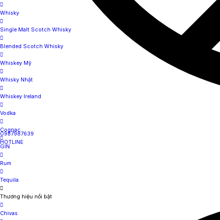
Whisky
Single Malt Scotch Whisky
Blended Scotch Whisky
Whiskey Mỹ
Whisky Nhật
Whiskey Ireland
Vodka
Cognac
0987987639
HOTLINE
GIN
Rum
Tequila
Thương hiệu nổi bật
Chivas