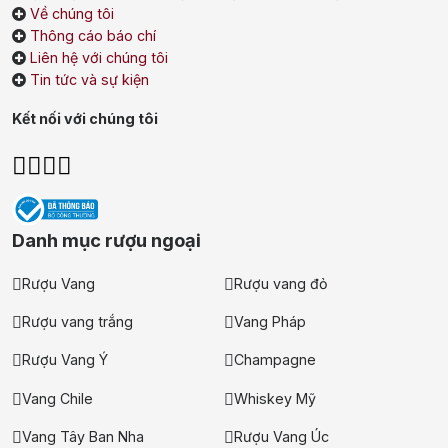
Về chúng tôi
Johnnie Walker
Singleton
Thông cáo báo chí
Liên hệ với chúng tôi
Absolut
Courvoisier
Tin tức và sự kiện
Danzka
Kết nối với chúng tôi
Ưu đãi hot
+ Ưu đãi giữa năm: Ngập tràn quà
tặng, gi rượu siêu hấp dẫn
Danh mục rượu ngoại
+ Nhà cung cấp uy tín
Rượu Vang
Rượu vang đỏ
Rượu vang trắng
Vang Pháp
Rượu Vang Ý
Champagne
Vang Chile
Whiskey Mỹ
Vang Tây Ban Nha
Rượu Vang Úc