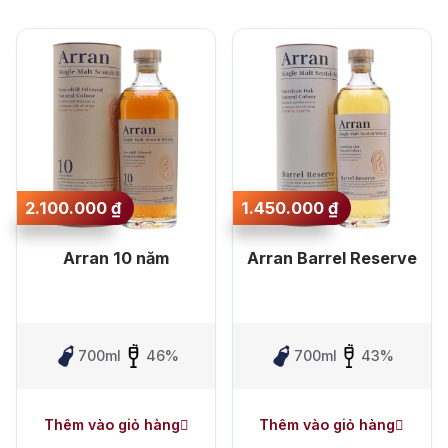
Sắp xếp theo mức
giá lớn nhất
Sắp xếp theo mức
giá nhỏ nhất
Sắp xếp theo mới
nhất
2.100.000
₫
1.450.000
₫
Sắp xếp theo lâu
Arran 10 năm
Arran Barrel Reserve
nhất
700ml
46%
700ml
43%
Thêm vào giỏ hàng
Thêm vào giỏ hàng