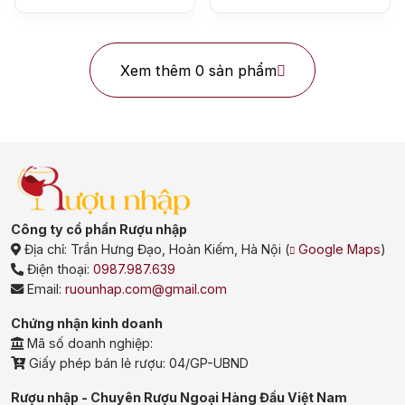
Rượu Vang
Vang Pháp
Xem thêm 0 sản phẩm
Rượu Vang Ý
Rượu Vang Đỏ
Rượu Vang Trắng
Whisky
Blended Scotch Whisky
Single Malt Scotch Whisky
Công ty cổ phần Rượu nhập
Địa chỉ:
Trần Hưng Đạo, Hoàn Kiếm, Hà Nội
(
Google Maps
)
Whiskey Mỹ
Whisky Nhật
Điện thoại:
0987.987.639
Email:
ruounhap.com@gmail.com
Vodka
Cognac
Sake
Chứng nhận kinh doanh
Mã số doanh nghiệp:
Thương hiệu nổi bật
Giấy phép bán lẻ rượu: 04/GP-UBND
Chivas
Macallan
Hibiki
Rượu nhập - Chuyên Rượu Ngoại Hàng Đầu Việt Nam