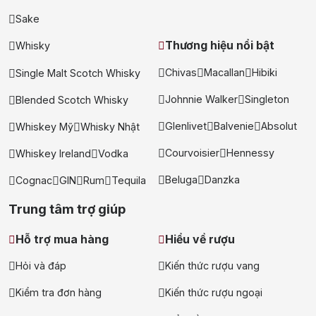
Sake
Thương hiệu nổi bật
Whisky
Chivas
Macallan
Hibiki
Single Malt Scotch Whisky
Johnnie Walker
Singleton
Blended Scotch Whisky
Glenlivet
Balvenie
Absolut
Whiskey Mỹ
Whisky Nhật
Courvoisier
Hennessy
Whiskey Ireland
Vodka
Beluga
Danzka
Cognac
GIN
Rum
Tequila
Trung tâm trợ giúp
Hỗ trợ mua hàng
Hiểu về rượu
Hỏi và đáp
Kiến thức rượu vang
Kiểm tra đơn hàng
Kiến thức rượu ngoại