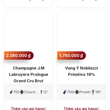
2.280.000
₫
1.750.000
₫
Champagne J.M
Vang Ý Nobilazzi
Labruyere Prologue
Primitivo 19%
Grand Cru Brut
750ml
Chardonnay,
12%
750ml
Primitivo
19%
Pinot
Noir
Thêm vào giỏ hàng
Thêm vào giỏ hàng