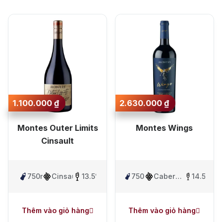
Sắp xếp theo mức
Jack Dan
giá lớn nhất
Sắp xếp theo mức
giá nhỏ nhất
Sắp xếp theo mới
nhất
1.100.000
₫
2.630.000
₫
Sắp xếp theo lâu
Montes Outer Limits
Montes Wings
nhất
Cinsault
750ml
Cinsault
13.5%
750ml
Cabernet
14.5%
Franc ,
Carmenere
Thêm vào giỏ hàng
Thêm vào giỏ hàng