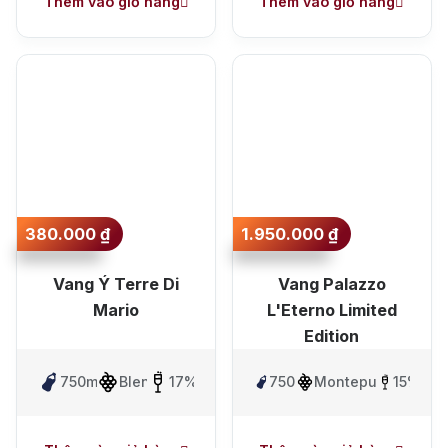
Thêm vào giỏ hàng
Thêm vào giỏ hàng
380.000
₫
1.950.000
₫
Vang Ý Terre Di
Vang Palazzo
Mario
L'Eterno Limited
Edition
750ml
Blen
17%
750ml
Montepulciano
15%