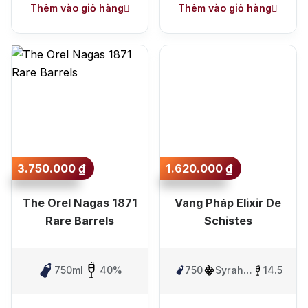
Thêm vào giỏ hàng
Thêm vào giỏ hàng
3.750.000
₫
1.620.000
₫
The Orel Nagas 1871
Vang Pháp Elixir De
Rare Barrels
Schistes
750ml
40%
750ml
Syrah,
14.5%
Grenache