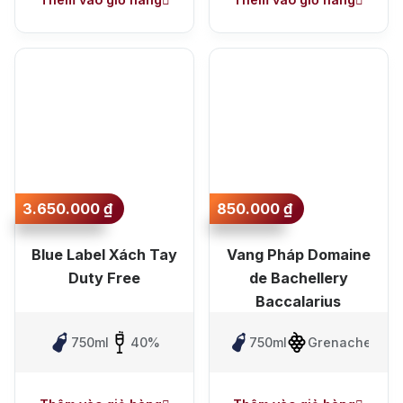
+ Nhà cung cấp uy tín
3.650.000
₫
850.000
₫
Blue Label Xách Tay
Vang Pháp Domaine
Duty Free
de Bachellery
Baccalarius
750ml
40%
750ml
Grenache