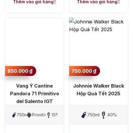
Thêm vào giỏ hàng
Thêm vào giỏ hàng
850.000
₫
750.000
₫
Vang Ý Cantine
Johnnie Walker Black
Pandora 71 Primitivo
Hộp Quà Tết 2025
del Salento IGT
750ml
Primitivo
15%
750ml
40%