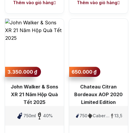
Thêm vào giỏ hàng
Thêm vào giỏ hàng
3.350.000
₫
650.000
₫
John Walker & Sons
Chateau Citran
XR 21 Năm Hộp Quà
Bordeaux AOP 2020
Tết 2025
Limited Edition
750ml
40%
750ml
Cabernet
13,5%
Sauvignon
và