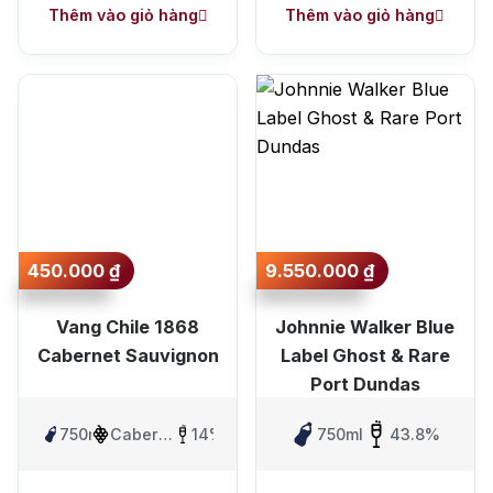
Thêm vào giỏ hàng
Thêm vào giỏ hàng
450.000
₫
9.550.000
₫
Vang Chile 1868
Johnnie Walker Blue
Cabernet Sauvignon
Label Ghost & Rare
Port Dundas
750ml
Cabernet
14%
750ml
43.8%
Sauvignon