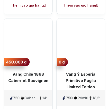
Thêm vào giỏ hàng
Thêm vào giỏ hàng
Top tìm kiếm
Rượu Vang
Vang Pháp
450.000
₫
0
₫
Rượu Vang Ý
Vang Chile 1868
Vang Ý Esperia
Cabernet Sauvignon
Primitivo Puglia
Rượu Vang Đỏ
Limited Edition
Rượu Vang Trắng
Whisky
750ml
Cabernet
14%
750ml
Primitivo
18,5%
Blended Scotch Whisky
Sauvignon