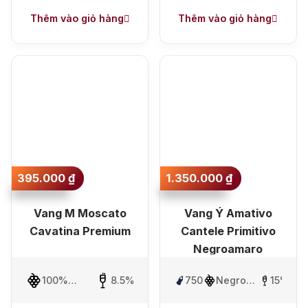
Thêm vào giỏ hàng
Thêm vào giỏ hàng
395.000
₫
1.350.000
₫
Vang M Moscato
Vang Ý Amativo
Cavatina Premium
Cantele Primitivo
Negroamaro
100%
8.5%
750ml
Negroamaro,
15%
Moscato
Primitivo