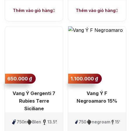
Sauvignon
Thêm vào giỏ hàng
Thêm vào giỏ hàng
650.000
₫
1.100.000
₫
Vang Ý Gergenti 7
Vang Ý F
Rubies Terre
Negroamaro 15%
Siciliane
750ml
Blend
13.5%
750ml
negroamaro
15%