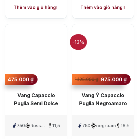
Single Malt Scotch Whisky
Thêm vào giỏ hàng
Thêm vào giỏ hàng
Whiskey Mỹ
Whisky Nhật
Vodka
Cognac
Sake
-13%
Thương hiệu nổi bật
Chivas
Macallan
Hibiki
Johnnie Walker
Singleton
475.000
₫
975.000
₫
1.125.000
₫
Absolut
Courvoisier
Vang Capaccio
Vang Ý Capaccio
Danzka
Puglia Semi Dolce
Puglia Negroamaro
Ưu đãi hot
750ml
Rosso
11,5%
750ml
negroamaro
16,5%
+ Ưu đãi giữa năm: Ngập tràn quà
Blend
tặng, gi rượu siêu hấp dẫn