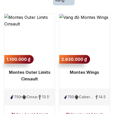
Sắp xếp theo mức
Jack Dan
giá lớn nhất
Sắp xếp theo mức
giá nhỏ nhất
Sắp xếp theo mới
nhất
1.100.000
₫
2.630.000
₫
Sắp xếp theo lâu
nhất
Montes Outer Limits
Montes Wings
Cinsault
750ml
Cinsault
13.5%
750ml
Cabernet
14.5%
Franc ,
Carmenere