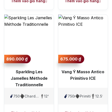
Shiraz/Syrah
Thêm vào giỏ hàng
Thêm vào giỏ hàng
890.000
₫
675.000
₫
Sparkling Les
Vang Ý Masso Antico
Jamelles Méthode
Primitivo ICE
Traditionnelle
750ml
Chardonnay
12%
750ml
Primitivo
12.5%
, Pinot
Noir