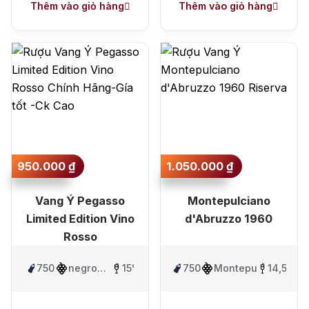
Thêm vào giỏ hàng
Thêm vào giỏ hàng
950.000
₫
1.050.000
₫
Vang Ý Pegasso
Montepulciano
Limited Edition Vino
d'Abruzzo 1960
Rosso
750ml
negroamaro
15%
750ml
Montepulciano
14,5%
,
Primitivo