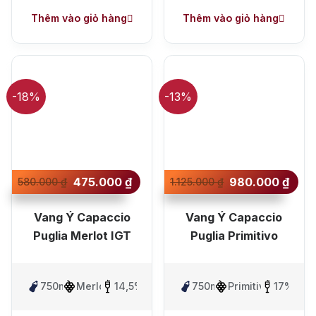
+ Nhà cung cấp uy tín
Thêm vào giỏ hàng
Thêm vào giỏ hàng
-18%
-13%
475.000
₫
980.000
₫
580.000
₫
1.125.000
₫
Vang Ý Capaccio
Vang Ý Capaccio
Puglia Merlot IGT
Puglia Primitivo
750ml
Merlot
14,5%
750ml
Primitivo
17%