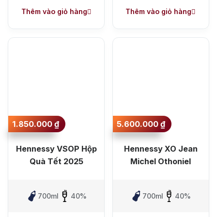
Single Malt Scotch Whisky
Thêm vào giỏ hàng
Thêm vào giỏ hàng
Whiskey Mỹ
Whisky Nhật
Vodka
Cognac
Sake
Thương hiệu nổi bật
Chivas
Macallan
Hibiki
Johnnie Walker
Singleton
1.850.000
₫
5.600.000
₫
Absolut
Courvoisier
Hennessy VSOP Hộp
Hennessy XO Jean
Danzka
Quà Tết 2025
Michel Othoniel
Ưu đãi hot
700ml
40%
700ml
40%
+ Ưu đãi giữa năm: Ngập tràn quà
tặng, gi rượu siêu hấp dẫn