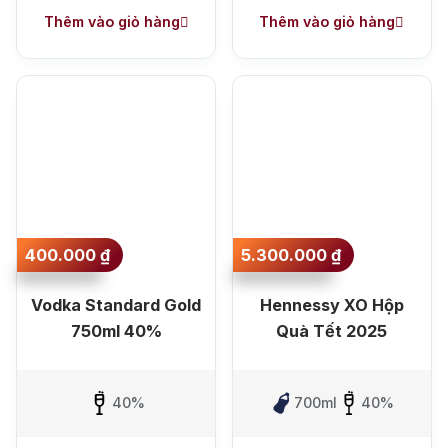
Thêm vào giỏ hàng
Thêm vào giỏ hàng
Top tìm kiếm
Rượu Vang
Vang Pháp
400.000
₫
5.300.000
₫
Rượu Vang Ý
Vodka Standard Gold
Hennessy XO Hộp
750ml 40%
Quà Tết 2025
Rượu Vang Đỏ
Rượu Vang Trắng
Whisky
40%
700ml
40%
Blended Scotch Whisky