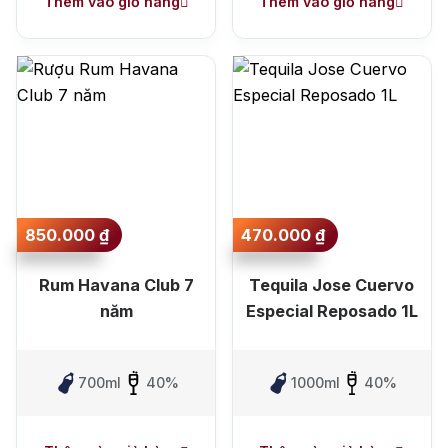
Thêm vào giỏ hàng
Thêm vào giỏ hàng
850.000
₫
470.000
₫
Rum Havana Club 7
Tequila Jose Cuervo
năm
Especial Reposado 1L
700ml
40%
1000ml
40%