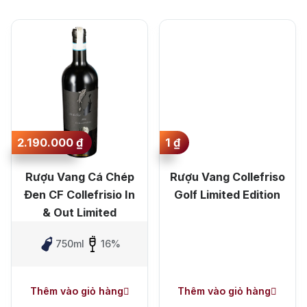
Sắp xếp theo mức
Jack Dan
giá lớn nhất
Sắp xếp theo mức
giá nhỏ nhất
Sắp xếp theo mới
nhất
2.190.000
₫
1
₫
Sắp xếp theo lâu
Rượu Vang Cá Chép
Rượu Vang Collefriso
nhất
Đen CF Collefrisio In
Golf Limited Edition
& Out Limited
750ml
16%
Thêm vào giỏ hàng
Thêm vào giỏ hàng