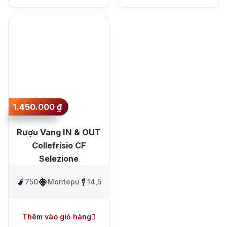
1.450.000
₫
Top tìm kiếm
Rượu Vang IN & OUT
Rượu Vang
Vang Pháp
Collefrisio CF
Rượu Vang Ý
Selezione
Rượu Vang Đỏ
750ml
Montepulciano
14,5%
Rượu Vang Trắng
Whisky
Thêm vào giỏ hàng
Blended Scotch Whisky