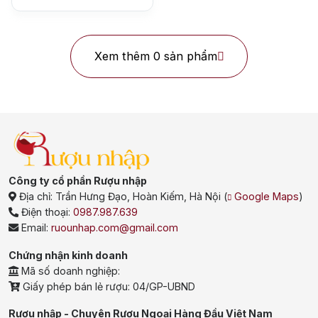
Single Malt Scotch Whisky
Whiskey Mỹ
Whisky Nhật
Xem thêm 0 sản phẩm
Vodka
Cognac
Sake
Thương hiệu nổi bật
Chivas
Macallan
Hibiki
Johnnie Walker
Singleton
Công ty cổ phần Rượu nhập
Địa chỉ:
Trần Hưng Đạo, Hoàn Kiếm, Hà Nội
(
Google Maps
)
Absolut
Courvoisier
Điện thoại:
0987.987.639
Email:
ruounhap.com@gmail.com
Danzka
Chứng nhận kinh doanh
Mã số doanh nghiệp:
Ưu đãi hot
Giấy phép bán lẻ rượu: 04/GP-UBND
+ Ưu đãi giữa năm: Ngập tràn quà
Rượu nhập - Chuyên Rượu Ngoại Hàng Đầu Việt Nam