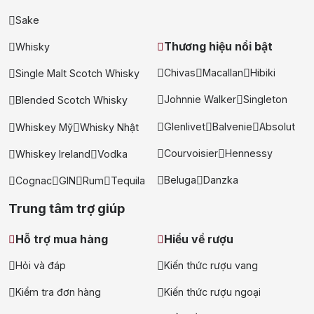
Sake
Thương hiệu nổi bật
Whisky
Chivas
Macallan
Hibiki
Single Malt Scotch Whisky
Johnnie Walker
Singleton
Blended Scotch Whisky
Glenlivet
Balvenie
Absolut
Whiskey Mỹ
Whisky Nhật
Courvoisier
Hennessy
Whiskey Ireland
Vodka
Beluga
Danzka
Cognac
GIN
Rum
Tequila
Trung tâm trợ giúp
Hỗ trợ mua hàng
Hiểu về rượu
Hỏi và đáp
Kiến thức rượu vang
Kiểm tra đơn hàng
Kiến thức rượu ngoại